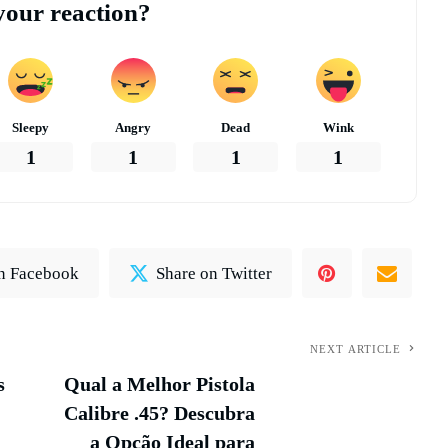
your reaction?
Sleepy
Angry
Dead
Wink
1
1
1
1
n Facebook
Share on Twitter
NEXT ARTICLE
s
Qual a Melhor Pistola
Calibre .45? Descubra
a Opção Ideal para