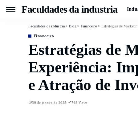
Faculdades da industria
Indu
Faculdades da industria
>
Blog
>
Financeiro
>
Estratégias de Marketin
Financeiro
Estratégias de 
Experiência: Im
e Atração de Inv
30 de janeiro de 2025
748 Views