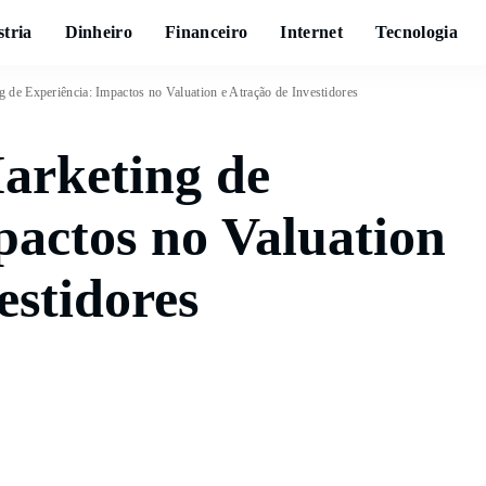
stria
Dinheiro
Financeiro
Internet
Tecnologia
g de Experiência: Impactos no Valuation e Atração de Investidores
Marketing de
pactos no Valuation
estidores