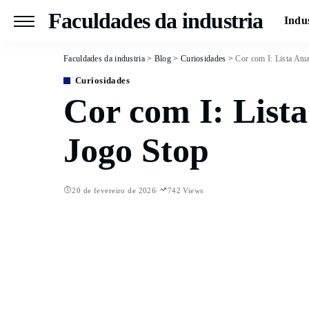
Faculdades da industria
Indu
Faculdades da industria
>
Blog
>
Curiosidades
>
Cor com I: Lista Atu
Curiosidades
Cor com I: Lista
Jogo Stop
20 de fevereiro de 2026
742 Views